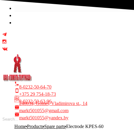
Select your language
8-0232-50-64-70
+375 29 754-18-73
8-0232-50-63-96
246034, Gomel, Vladimirova st., 14
markt501055@gmail.com
markt501055@yandex.by
Home
Products
Spare parts
Electrode KPES-60