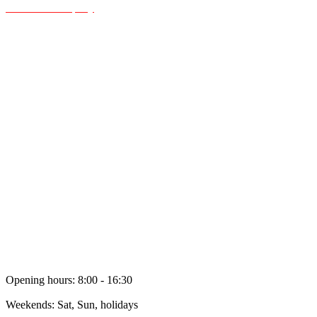
About the company
Contact information
Certificates
Vacancies
Public associations
Personal data processing policy
Cooperation
Dealers
Electronic appeal
Rent
Reviews
Opening hours: 8:00 - 16:30
Weekends: Sat, Sun, holidays