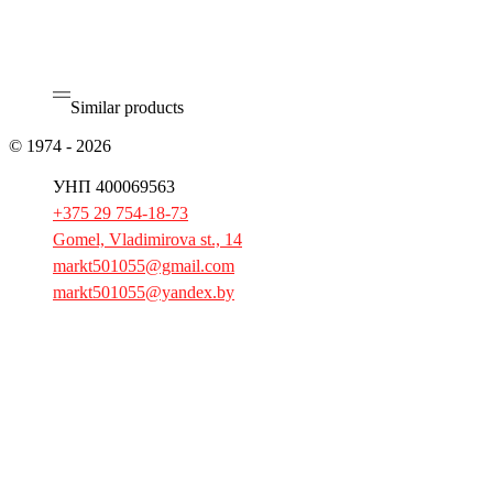
Leave review
Similar products
© 1974 - 2026
JSC «Gomeltorgmash»
УНП 400069563
+375 29 754-18-73
Gomel, Vladimirova st., 14
markt501055@gmail.com
markt501055@yandex.by
Home
Products
Spare parts
Booklet
Press