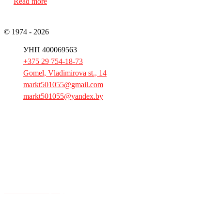
Read more
© 1974 - 2026
JSC «Gomeltorgmash»
УНП 400069563
+375 29 754-18-73
Gomel, Vladimirova st., 14
markt501055@gmail.com
markt501055@yandex.by
Home
Products
Spare parts
Booklet
Press
About the company
Contact information