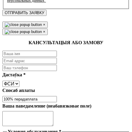
персональных данных"
ОТПРАВИТЬ ЗАЯВКУ
×
×
КАНСУЛЬТАЦЫЯ АБО ЗАМОВУ
Дастаўка
*
Спосаб аплаты
Ваша паведамленне (неабавязковае поле)
Условия обслуживания
*