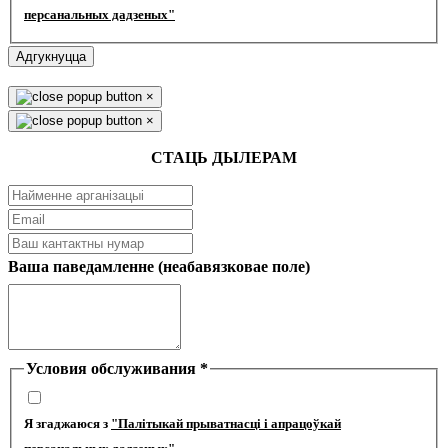
персанальных дадзеных"
Адгукнуцца
×
×
СТАЦЬ ДЫЛЕРАМ
Ваша паведамленне (неабавязковае поле)
Условия обслуживания
*
Я згаджаюся з
"Палітыкай прыватнасці і апрацоўкай