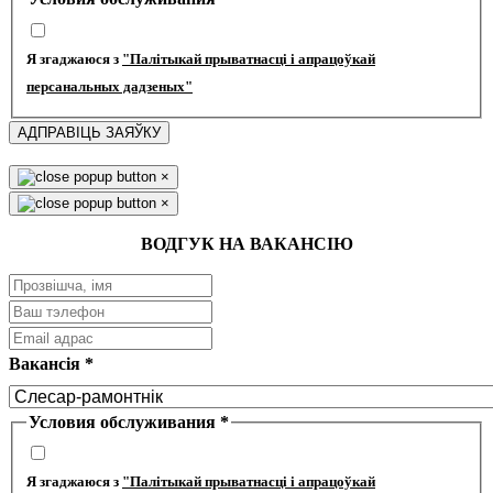
Я згаджаюся з
"Палітыкай прыватнасці і апрацоўкай
персанальных дадзеных"
АДПРАВІЦЬ ЗАЯЎКУ
×
×
ВОДГУК НА ВАКАНСІЮ
Вакансія
*
Условия обслуживания
*
Я згаджаюся з
"Палітыкай прыватнасці і апрацоўкай