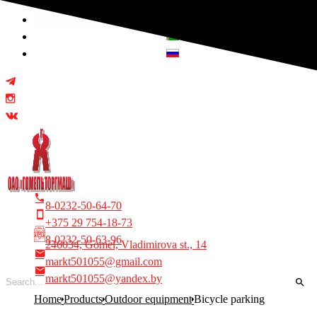
Select your language
8-0232-50-64-70
+375 29 754-18-73
8-0232-50-63-96
246034, Gomel, Vladimirova st., 14
markt501055@gmail.com
markt501055@yandex.by
Home
Products
Outdoor equipment
Bicycle parking