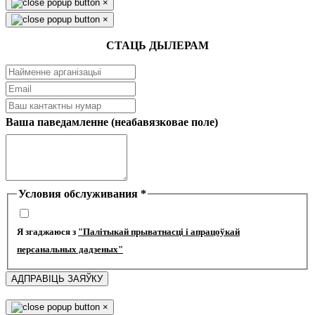
×
×
СТАЦЬ ДЫЛЕРАМ
Ваша паведамленне (неабавязковае поле)
Условия обслуживания
*
Я згаджаюся з
"Палітыкай прыватнасці і апрацоўкай
персанальных дадзеных"
АДПРАВІЦЬ ЗАЯЎКУ
×