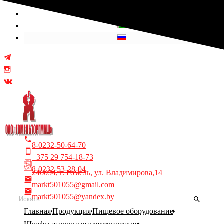
Выберите язык
8-0232-50-64-70
+375 29 754-18-73
8-0232-53-28-04
246034, г. Гомель, ул. Владимирова,14
markt501055@gmail.com
markt501055@yandex.by
Главная
Продукция
Пищевое оборудование