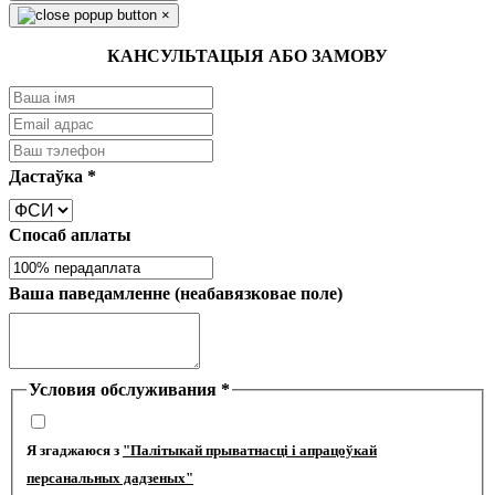
×
КАНСУЛЬТАЦЫЯ АБО ЗАМОВУ
Дастаўка
*
Спосаб аплаты
Ваша паведамленне (неабавязковае поле)
Условия обслуживания
*
Я згаджаюся з
"Палітыкай прыватнасці і апрацоўкай
персанальных дадзеных"