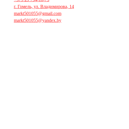
г. Гомель, ул. Владимирова, 14
markt501055@gmail.com
markt501055@yandex.by
Главная
Продукция
Запчасти
Буклет
Пресса
О компании
Контактная информация
Сертификаты
Вакансии
Общественные объединения