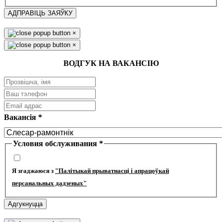
АДПРАВІЦЬ ЗАЯЎКУ
×
×
ВОДГУК НА ВАКАНСІЮ
Вакансія
*
Условия обслуживания
*
Я згаджаюся з
"Палітыкай прыватнасці і апрацоўкай
персанальных дадзеных"
Адгукнуцца