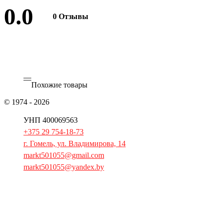
0.0
0 Отзывы
Оставить отзыв
Похожие товары
© 1974 - 2026
ОАО «Гомельторгмаш»
УНП 400069563
+375 29 754-18-73
г. Гомель, ул. Владимирова, 14
markt501055@gmail.com
markt501055@yandex.by
Главная
Продукция
Запчасти