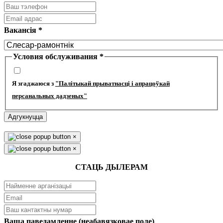
Вакансія
*
Условия обслуживания
*
Я згаджаюся з
"Палітыкай прыватнасці і апрацоўкай
персанальных дадзеных"
Адгукнуцца
×
×
СТАЦЬ ДЫЛЕРАМ
Ваша паведамленне (неабавязковае поле)