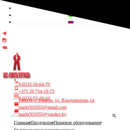
Выберите язык
8-0232-50-64-70
+375 29 754-18-73
8-0232-53-28-04
246034, г. Гомель, ул. Владимирова,14
markt501055@gmail.com
markt501055@yandex.by
Главная
Продукция
Пищевое оборудование