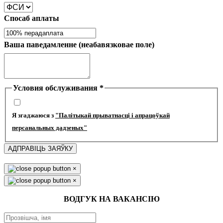
Спосаб аплаты
Ваша паведамленне (неабавязковае поле)
Условия обслуживания
*
Я згаджаюся з
"Палітыкай прыватнасці і апрацоўкай
персанальных дадзеных"
АДПРАВІЦЬ ЗАЯЎКУ
×
×
ВОДГУК НА ВАКАНСІЮ