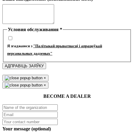
Условия обслуживания
*
Я згаджаюся з
"Палітыкай прыватнасці і апрацоўкай
персанальных дадзеных"
АДПРАВІЦЬ ЗАЯЎКУ
×
×
BECOME A DEALER
Your message (optional)