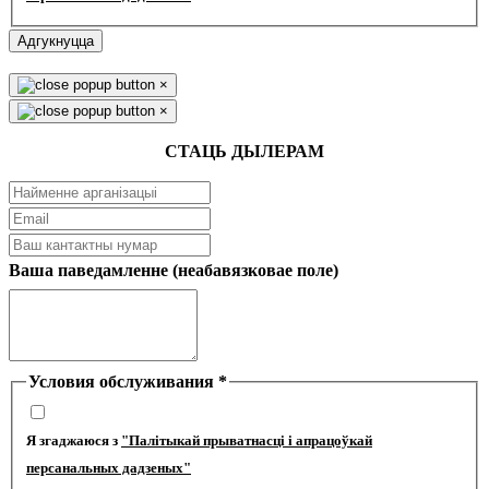
Адгукнуцца
×
×
СТАЦЬ ДЫЛЕРАМ
Ваша паведамленне (неабавязковае поле)
Условия обслуживания
*
Я згаджаюся з
"Палітыкай прыватнасці і апрацоўкай
персанальных дадзеных"