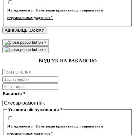
Я згаджаюся з
"Палітыкай прыватнасці і апрацоўкай
персанальных дадзеных"
АДПРАВІЦЬ ЗАЯЎКУ
×
×
ВОДГУК НА ВАКАНСІЮ
Вакансія
*
Условия обслуживания
*
Я згаджаюся з
"Палітыкай прыватнасці і апрацоўкай
персанальных дадзеных"