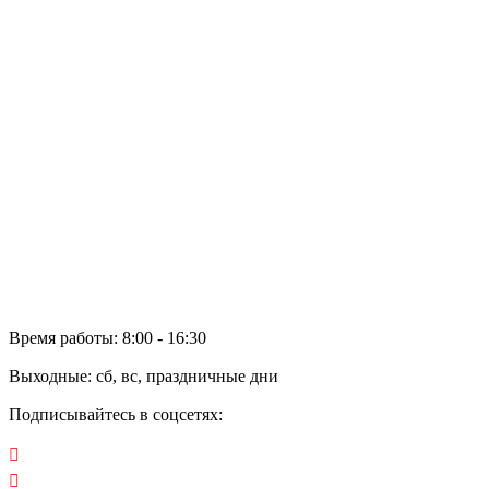
Вакансии
Общественные объединения
Политика обработки персональных данных
и файлов cookie
Сотрудничество
Дилеры
Электронное обращение
Аренда
Отзывы
Время работы: 8:00 - 16:30
Выходные: сб, вс, праздничные дни
Подписывайтесь в соцсетях: