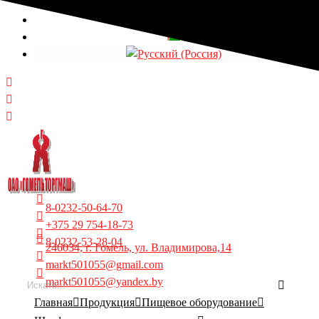
Выберите язык
8-0232-50-64-70
+375 29 754-18-73
8-0232-53-28-04
246034, г. Гомель, ул. Владимирова,14
markt501055@gmail.com
markt501055@yandex.by
Главная
Продукция
Пищевое оборудование