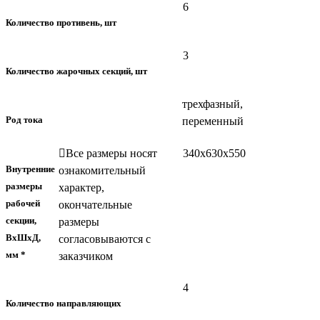
6
Количество противень, шт
3
Количество жарочных секций, шт
трехфазный,
Род тока
переменный
Все размеры носят
340х630х550
Внутренние
ознакомительный
размеры
характер,
рабочей
окончательные
секции,
размеры
ВхШхД,
согласовываются с
мм *
заказчиком
4
Количество направляющих