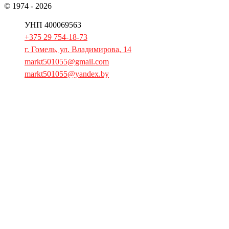
© 1974 - 2026
ОАО «Гомельторгмаш»
УНП 400069563
+375 29 754-18-73
г. Гомель, ул. Владимирова, 14
markt501055@gmail.com
markt501055@yandex.by
Главная
Продукция
Запчасти
Буклет
Пресса
О компании
Контактная информация
Сертификаты