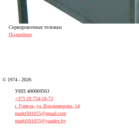
Сервировочные тележки
Подробнее
© 1974 - 2026
ОАО «Гомельторгмаш»
УНП 400069563
+375 29 754-18-73
г. Гомель, ул. Владимирова, 14
markt501055@gmail.com
markt501055@yandex.by
Главная
Продукция