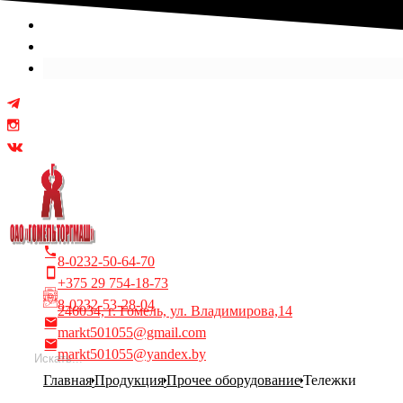
Выберите язык
8-0232-50-64-70
+375 29 754-18-73
8-0232-53-28-04
246034, г. Гомель, ул. Владимирова,14
markt501055@gmail.com
markt501055@yandex.by
Главная
Продукция
Прочее оборудование
Тележки