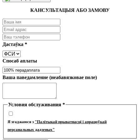
КАНСУЛЬТАЦЫЯ АБО ЗАМОВУ
Дастаўка
*
Спосаб аплаты
Ваша паведамленне (неабавязковае поле)
Условия обслуживания
*
Я згаджаюся з
"Палітыкай прыватнасці і апрацоўкай
персанальных дадзеных"