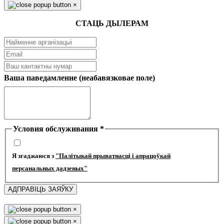
×
СТАЦЬ ДЫЛЕРАМ
Ваша паведамленне (неабавязковае поле)
Условия обслуживания
*
Я згаджаюся з
"Палітыкай прыватнасці і апрацоўкай
персанальных дадзеных"
АДПРАВІЦЬ ЗАЯЎКУ
×
×