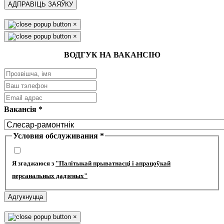
АДПРАВІЦЬ ЗАЯЎКУ
×
×
ВОДГУК НА ВАКАНСІЮ
Вакансія
*
Условия обслуживания
*
Я згаджаюся з
"Палітыкай прыватнасці і апрацоўкай
персанальных дадзеных"
Адгукнуцца
×