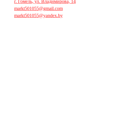
г. Гомель, ул. Владимирова, 14
markt501055@gmail.com
markt501055@yandex.by
Главная
Продукция
Запчасти
Буклет
Пресса
О компании
Контактная информация
Сертификаты
Вакансии
Общественные объединения