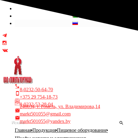
Выберите язык
8-0232-50-64-70
+375 29 754-18-73
8-0232-53-28-04
246034, г. Гомель, ул. Владимирова,14
markt501055@gmail.com
markt501055@yandex.by
Главная
Продукция
Пищевое оборудование