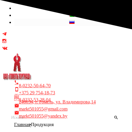
Выберите язык
8-0232-50-64-70
+375 29 754-18-73
8-0232-53-28-04
246034, г. Гомель, ул. Владимирова,14
markt501055@gmail.com
markt501055@yandex.by
Главная
Продукция