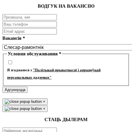
ВОДГУК НА ВАКАНСІЮ
Вакансія
*
Условия обслуживания
*
Я згаджаюся з
"Палітыкай прыватнасці і апрацоўкай
персанальных дадзеных"
Адгукнуцца
×
×
СТАЦЬ ДЫЛЕРАМ