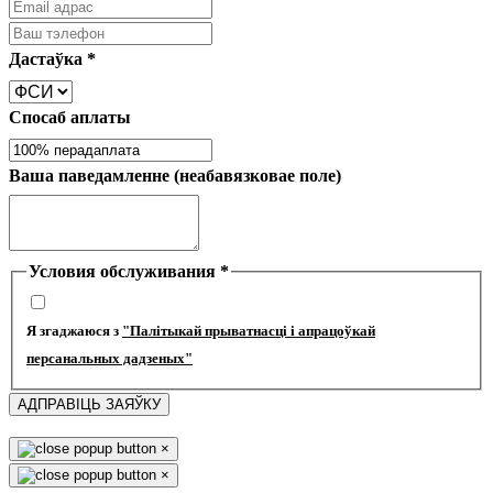
Дастаўка
*
Спосаб аплаты
Ваша паведамленне (неабавязковае поле)
Условия обслуживания
*
Я згаджаюся з
"Палітыкай прыватнасці і апрацоўкай
персанальных дадзеных"
АДПРАВІЦЬ ЗАЯЎКУ
×
×