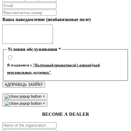
Ваша паведамленне (неабавязковае поле)
Условия обслуживания
*
Я згаджаюся з
"Палітыкай прыватнасці і апрацоўкай
персанальных дадзеных"
АДПРАВІЦЬ ЗАЯЎКУ
×
×
BECOME A DEALER