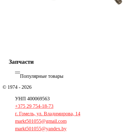
Запчасти
Популярные товары
КПЭС-150
Подробнее
ЭКГ-100 (проточный)
Подробнее
ПЭМ 4-010
Подробнее
СЭС-0,45/2
Подробнее
КПЭС-60 (оборотный)
Подробнее
© 1974 - 2026
ОАО «Гомельторгмаш»
УНП 400069563
+375 29 754-18-73
г. Гомель, ул. Владимирова, 14
markt501055@gmail.com
markt501055@yandex.by
Главная