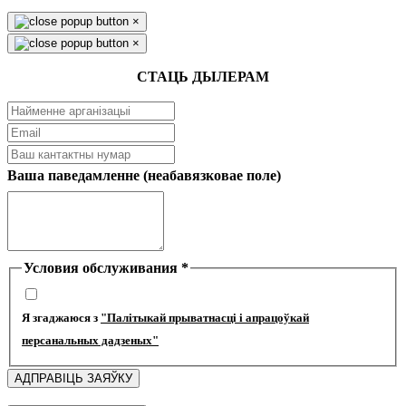
×
×
СТАЦЬ ДЫЛЕРАМ
Ваша паведамленне (неабавязковае поле)
Условия обслуживания
*
Я згаджаюся з
"Палітыкай прыватнасці і апрацоўкай
персанальных дадзеных"
АДПРАВІЦЬ ЗАЯЎКУ