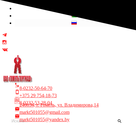
Выберите язык
8-0232-50-64-70
+375 29 754-18-73
8-0232-53-28-04
246034, г. Гомель, ул. Владимирова,14
markt501055@gmail.com
markt501055@yandex.by