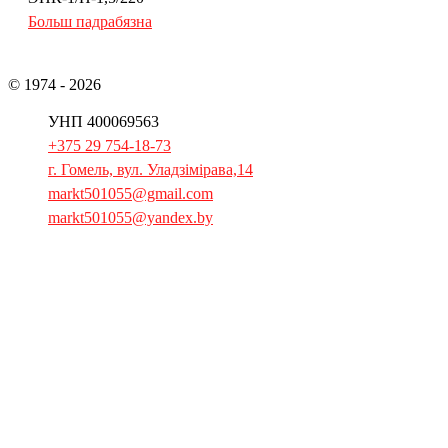
Больш падрабязна
© 1974 - 2026
ААТ «Гомельгандальмаш»
УНП 400069563
+375 29 754-18-73
г. Гомель, вул. Уладзімірава,14
markt501055@gmail.com
markt501055@yandex.by
Галоўная
Прадукцыя
Запчасткі
Буклет
Прэса
Аб кампаніі