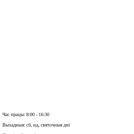
Кантактная інфармацыя
Сертыфікаты
Вакансіі
Грамадскія аб'яднанні
Палітыка апрацоўкі персанальных дадзеных
Супрацоўніцтва
Дылеры
Электронны зварот
Арэнда
Водгукі
Час працы: 8:00 - 16:30
Выхадныя: сб, нд, святочныя дні