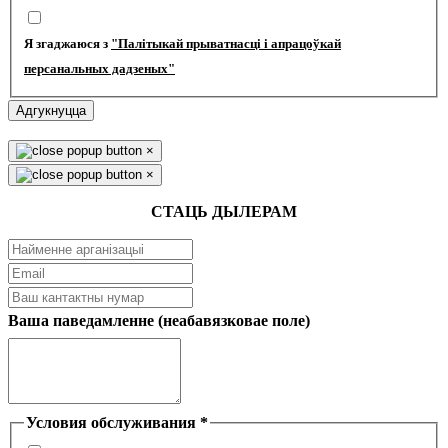
Я згаджаюся з
"Палітыкай прыватнасці і апрацоўкай
персанальных дадзеных"
Адгукнуцца
×
×
СТАЦЬ ДЫЛЕРАМ
Ваша паведамленне (неабавязковае поле)
Условия обслуживания
*