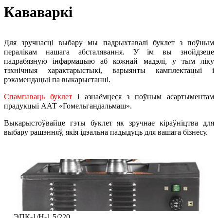
Кававаркі
Для зручнасці выбару мы падрыхтавалі буклет з поўным
пералікам нашага абсталявання. У ім вы знойдзеце
падрабязную інфармацыю аб кожнай мадэлі, у тым ліку
тэхнічныя характарыстыкі, варыянты камплектацыі і
рэкамендацыі па выкарыстанні.
Спампаваць буклет
і азнаёмцеся з поўным асартыментам
прадукцыі ААТ «Гомельгандальмаш».
Выкарыстоўвайце гэты буклет як зручнае кіраўніцтва для
выбару рашэнняў, якія ідэальна падыдуць для вашага бізнесу.
ЭПК-1/Н-1,5/220