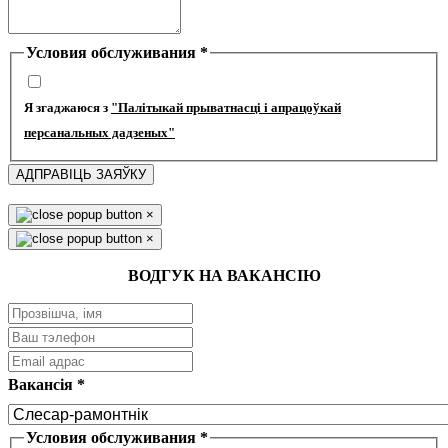
Условия обслуживания
*
Я згаджаюся з
"Палітыкай прыватнасці і апрацоўкай
персанальных дадзеных"
АДПРАВІЦЬ ЗАЯЎКУ
×
×
ВОДГУК НА ВАКАНСІЮ
Вакансія
*
Условия обслуживания
*