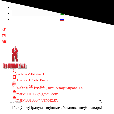
Выберыце сваю мову
8-0232-50-64-70
+375 29 754-18-73
8-0232-50-63-96
246034, г. Гомель, вул. Уладзімірава,14
markt501055@gmail.com
markt501055@yandex.by
Галоўная
Прадукцыя
Іншае абсталяванне
Кававаркі